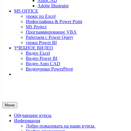
AutoCAD
Adobe Illustrator
MS OFFICE
уроки по Excel
Инфографика & Power Point
MS Project
Программирование VBA
Работаем с Power Query
уроки Power BI
УЧЕБНОЕ ВИДЕО
Видео Excel
Видео Power BI
Видео Auto CAD
Видеоуроки PowerPivot
От новичка до профессионала
От новичка до профессионала – yf
Меню
Обучающие курсы
Информация
Добро пожаловать на наши курсы.