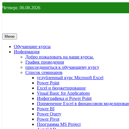
Перейти
Четверг, 06.08.2026
к
содержимому
От новичка до профессионала
От новичка до профессионала – yf
Меню
Обучающие курсы
Информация
Добро пожаловать на наши курсы.
График проведения
присоединиться к обучающему курсу
Список семинаров
углубленный курс Microsoft Excel
Power Point
Excel и бюджетирование
Visual Basic for Applications
Инфографика и Power Point
Применение Excel в финансовом моделирова
Power BI
Power Query
Power Pivot
Программа MS Project