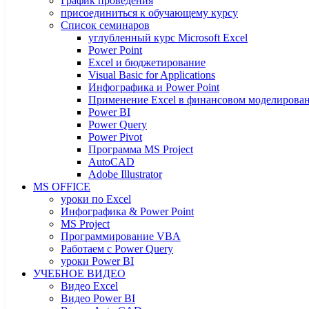
График проведения
присоединиться к обучающему курсу
Список семинаров
углубленный курс Microsoft Excel
Power Point
Excel и бюджетирование
Visual Basic for Applications
Инфографика и Power Point
Применение Excel в финансовом моделирова
Power BI
Power Query
Power Pivot
Программа MS Project
AutoCAD
Adobe Illustrator
MS OFFICE
уроки по Excel
Инфографика & Power Point
MS Project
Программирование VBA
Работаем с Power Query
уроки Power BI
УЧЕБНОЕ ВИДЕО
Видео Excel
Видео Power BI