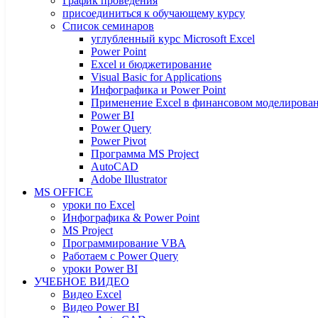
График проведения
присоединиться к обучающему курсу
Список семинаров
углубленный курс Microsoft Excel
Power Point
Excel и бюджетирование
Visual Basic for Applications
Инфографика и Power Point
Применение Excel в финансовом моделирова
Power BI
Power Query
Power Pivot
Программа MS Project
AutoCAD
Adobe Illustrator
MS OFFICE
уроки по Excel
Инфографика & Power Point
MS Project
Программирование VBA
Работаем с Power Query
уроки Power BI
УЧЕБНОЕ ВИДЕО
Видео Excel
Видео Power BI