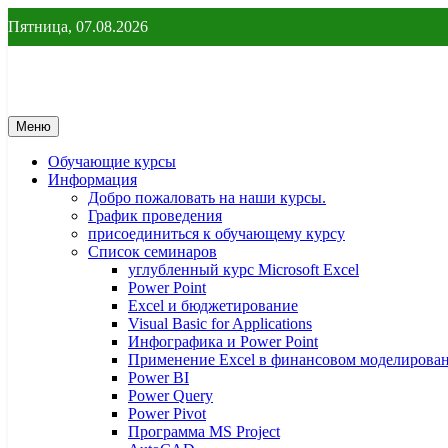
Перейти
Пятница, 07.08.2026
к
содержимому
От новичка до профессионала – yf
От новичка до профессионала
Меню
Обучающие курсы
Информация
Добро пожаловать на наши курсы.
График проведения
присоединиться к обучающему курсу
Список семинаров
углубленный курс Microsoft Excel
Power Point
Excel и бюджетирование
Visual Basic for Applications
Инфографика и Power Point
Применение Excel в финансовом моделирова
Power BI
Power Query
Power Pivot
Программа MS Project