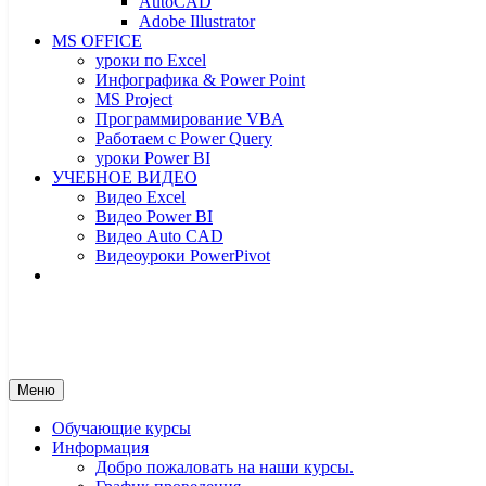
AutoCAD
Adobe Illustrator
MS OFFICE
уроки по Excel
Инфографика & Power Point
MS Project
Программирование VBA
Работаем с Power Query
уроки Power BI
УЧЕБНОЕ ВИДЕО
Видео Excel
Видео Power BI
Видео Auto CAD
Видеоуроки PowerPivot
От новичка до профессионала – yf
От новичка до профессионала
Меню
Обучающие курсы
Информация
Добро пожаловать на наши курсы.