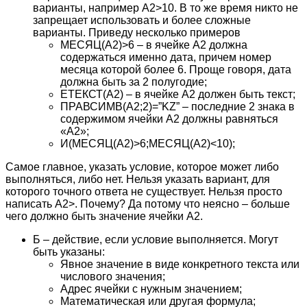
варианты, например А2>10. В то же время никто не
запрещает использовать и более сложные
варианты. Приведу несколько примеров
МЕСЯЦ(А2)>6 – в ячейке А2 должна
содержаться именно дата, причем номер
месяца которой более 6. Проще говоря, дата
должна быть за 2 полугодие;
ЕТЕКСТ(А2) – в ячейке А2 должен быть текст;
ПРАВСИМВ(А2;2)=”KZ” – последние 2 знака в
содержимом ячейки А2 должны равняться
«А2»;
И(МЕСЯЦ(А2)>6;МЕСЯЦ(А2)<10);
Самое главное, указать условие, которое может либо
выполняться, либо нет. Нельзя указать вариант, для
которого точного ответа не существует. Нельзя просто
написать А2>. Почему? Да потому что неясно – больше
чего должно быть значение ячейки А2.
Б – действие, если условие выполняется. Могут
быть указаны:
Явное значение в виде конкретного текста или
числового значения;
Адрес ячейки с нужным значением;
Математическая или другая формула;