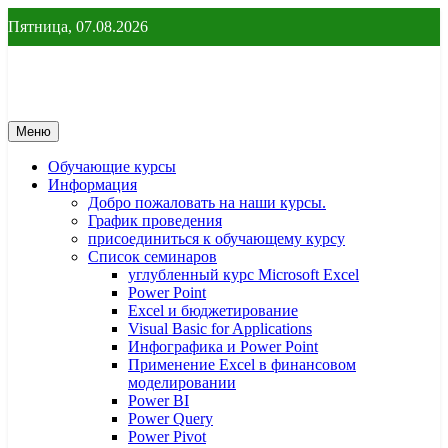
Перейти
Пятница, 07.08.2026
к
содержимому
От новичка до профессионала
От новичка до профессионала – yf
Меню
Обучающие курсы
Информация
Добро пожаловать на наши курсы.
График проведения
присоединиться к обучающему курсу
Список семинаров
углубленный курс Microsoft Excel
Power Point
Excel и бюджетирование
Visual Basic for Applications
Инфографика и Power Point
Применение Excel в финансовом
моделировании
Power BI
Power Query
Power Pivot