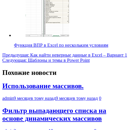
Функция ВПР в Excel по нескольким условиям
Навигация
Предыдущая:
Как найти неверные данные в Excel – Вариант 1
Следующая:
Шаблоны и темы в Power Point
по
записям
Похожие новости
Использование массивов.
admin
9 месяцев тому назад
9 месяцев тому назад
0
Фильтр выпадающего списка на
основе динамических массивов