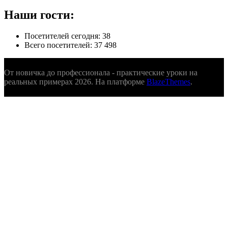
Наши гости:
Посетителей сегодня:
38
Всего посетителей:
37 498
От новичка до профессионала - практические уроки на
реальных примерах 2026. На платформе
BlazeThemes
.