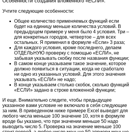
Особенности создания вложенного «ЕСЛИ».
Учтите следующие особенности:
Общее количество применяемых функций если
будет на единицу меньше количества условий. В
предыдущем примере у меня было 4 условия. Три –
для конкретных городов, четвертое – для всех
остальных. Я применил в формуле «Если» 3 раза;
Для каждого условия, кроме последнего, делаем
ОТДЕЛЬНУЮ проверку с помощью «ЕСЛИ», не
забывая указывать скобку после названия функции;
В самом конце указываем такое значение, которое
должно появиться в ситуации, когда не сработало
ни одно из указанных условий. Для этого значения
указывать «ЕСЛИ» не надо;
В конце указываем столько скобок, сколько функций
«ЕСЛИ» задано в строке вложенной функции;
И еще. Внимательно следите, чтобы предыдущее
указанное вами условие не включало в себя следующие
за ним. В приведенном ниже примере Excel выведет для
любого числа меньше 100 значение 10, хотя в формуле
вроде бы указано, что при значении меньше 50 надо
выводить число 5. Проверка на значение меньше 100
стоит первой, а любое число меньше 50 априори меньше