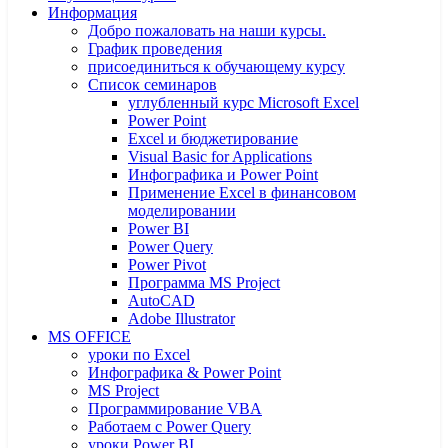
Информация
Добро пожаловать на наши курсы.
График проведения
присоединиться к обучающему курсу
Список семинаров
углубленный курс Microsoft Excel
Power Point
Excel и бюджетирование
Visual Basic for Applications
Инфографика и Power Point
Применение Excel в финансовом
моделировании
Power BI
Power Query
Power Pivot
Программа MS Project
AutoCAD
Adobe Illustrator
MS OFFICE
уроки по Excel
Инфографика & Power Point
MS Project
Программирование VBA
Работаем с Power Query
уроки Power BI