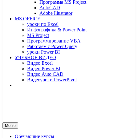
Программа MS Project
AutoCAD
Adobe Illustrator
MS OFFICE
уроки по Excel
Инфографика & Power Point
MS Project
Программирование VBA
Работаем с Power Query
уроки Power BI
УЧЕБНОЕ ВИДЕО
Видео Excel
Видео Power BI
Видео Auto CAD
Видеоуроки PowerPivot
От новичка до профессионала
От новичка до профессионала – yf
Меню
Обучающие курсы