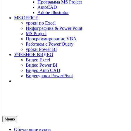
Программа MS Project
AutoCAD
Adobe Illustrator
MS OFFICE
уроки по Excel
Инфографика & Power Point
MS Project
Программирование VBA
Работаем с Power Query
уроки Power BI
УЧЕБНОЕ ВИДЕО
Видео Excel
Видео Power BI
Видео Auto CAD
Видеоуроки PowerPivot
От новичка до профессионала
От новичка до профессионала – yf
Меню
Обучающие курсы