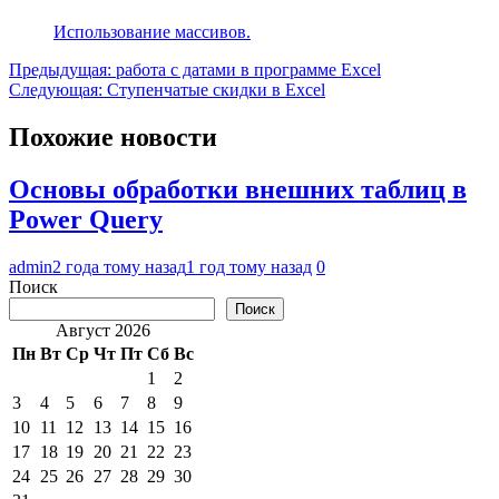
Использование массивов.
Навигация
Предыдущая:
работа с датами в программе Excel
Следующая:
Ступенчатые скидки в Excel
по
записям
Похожие новости
Основы обработки внешних таблиц в
Power Query
admin
2 года тому назад
1 год тому назад
0
Поиск
Поиск
Август 2026
Пн
Вт
Ср
Чт
Пт
Сб
Вс
1
2
3
4
5
6
7
8
9
10
11
12
13
14
15
16
17
18
19
20
21
22
23
24
25
26
27
28
29
30