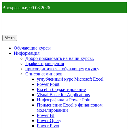
Перейти
Воскресенье, 09.08.2026
к
содержимому
От новичка до профессионала
От новичка до профессионала – yf
Меню
Обучающие курсы
Информация
Добро пожаловать на наши курсы.
График проведения
присоединиться к обучающему курсу
Список семинаров
углубленный курс Microsoft Excel
Power Point
Excel и бюджетирование
Visual Basic for Applications
Инфографика и Power Point
Применение Excel в финансовом
моделировании
Power BI
Power Query
Power Pivot