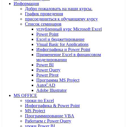
Информация
Добро пожаловать на наши курсы.
График проведения
присоединиться к обучающему курсу
Список семинаров
углубленный курс Microsoft Excel
Power Point
Excel и бюджетирование
Visual Basic for Applications
Инфографика и Power Point
Применение Excel в финансовом
моделировании
Power BI
Power Query
Power Pivot
Программа MS Project
AutoCAD
Adobe Illustrator
MS OFFICE
уроки по Excel
Инфографика & Power Point
MS Project
Программирование VBA
Работаем с Power Query
уроки Power BI