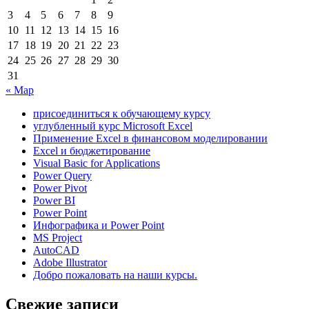
3
4
5
6
7
8
9
10
11
12
13
14
15
16
17
18
19
20
21
22
23
24
25
26
27
28
29
30
31
« Мар
присоединиться к обучающему курсу
углубленный курс Microsoft Excel
Применение Excel в финансовом моделировании
Excel и бюджетирование
Visual Basic for Applications
Power Query
Power Pivot
Power BI
Power Point
Инфографика и Power Point
MS Project
AutoCAD
Adobe Illustrator
Добро пожаловать на наши курсы.
Свежие записи