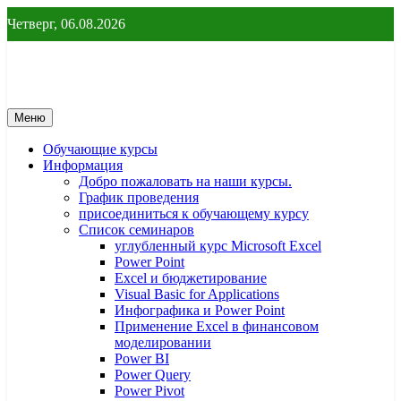
Перейти
Четверг, 06.08.2026
к
содержимому
От новичка до профессионала
От новичка до профессионала – yf
Меню
Обучающие курсы
Информация
Добро пожаловать на наши курсы.
График проведения
присоединиться к обучающему курсу
Список семинаров
углубленный курс Microsoft Excel
Power Point
Excel и бюджетирование
Visual Basic for Applications
Инфографика и Power Point
Применение Excel в финансовом
моделировании
Power BI
Power Query
Power Pivot