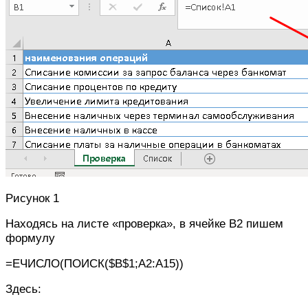
Рисунок 1
Находясь на листе «проверка», в ячейке B2 пишем
формулу
=ЕЧИСЛО(ПОИСК($B$1;A2:A15))
Здесь: