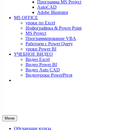
Программа MS Project
AutoCAD
Adobe Illustrator
MS OFFICE
уроки по Excel
Инфографика & Power Point
MS Project
Программирование VBA
Работаем с Power Query
уроки Power BI
УЧЕБНОЕ ВИДЕО
Видео Excel
Видео Power BI
Видео Auto CAD
Видеоуроки PowerPivot
От новичка до профессионала
От новичка до профессионала – yf
Меню
Обучающие курсы