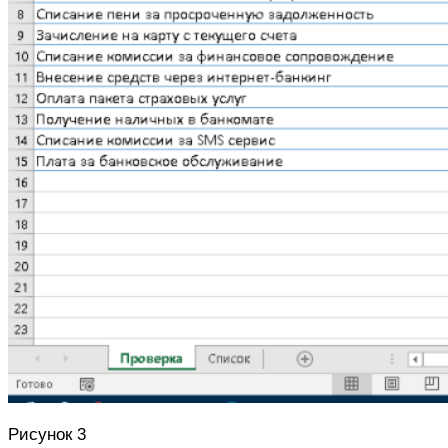
Рис
унок 3