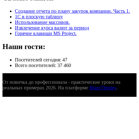
Создание отчета по плану закупок компании. Часть 1.
1С в плоскую таблицу
Использование массивов.
Извлечение курса валют за период
Горячие клавиши MS Project.
Наши гости:
Посетителей сегодня:
47
Всего посетителей:
37 460
От новичка до профессионала - практические уроки на
реальных примерах 2026. На платформе
BlazeThemes
.