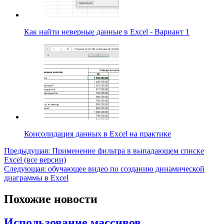
Как найти неверные данные в Excel - Вариант 1
Консолидация данных в Excel на практике
Навигация
Предыдущая:
Применение фильтра в выпадающем списке
Excel (все версии)
по
Следующая:
обучающее видео по созданию динамической
записям
диаграммы в Excel
Похожие новости
Использование массивов.