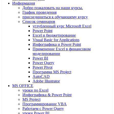
Информация
Добро пожаловать на наши курсы.
График проведения
присоединиться к обучающему курсу
Список семинаров
углубленный курс Microsoft Excel
Power Point
Excel и бюджетирование
Visual Basic for Applications
Инфографика и Power Point
Применение Excel в финансовом
моделировании
Power BI
Power Query
Power Pivot
Программа MS Project
AutoCAD
Adobe Illustrator
MS OFFICE
уроки по Excel
Инфографика & Power Point
MS Project
Программирование VBA
Работаем с Power Query
уроки Power BI