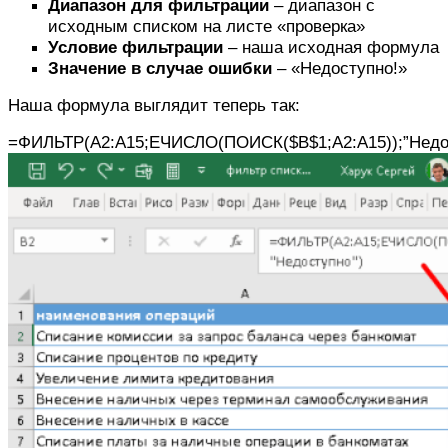
Диапазон для фильтрации
– диапазон с
исходным списком на листе «проверка»
Условие фильтрации
– наша исходная формула
Значение в случае ошибки
– «Недоступно!»
Наша формула выглядит теперь так:
=ФИЛЬТР(A2:A15;ЕЧИСЛО(ПОИСК($B$1;A2:A15));”Недо