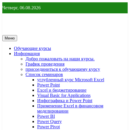
Перейти
Четверг, 06.08.2026
к
содержимому
От новичка до профессионала
От новичка до профессионала – yf
Меню
Обучающие курсы
Информация
Добро пожаловать на наши курсы.
График проведения
присоединиться к обучающему курсу
Список семинаров
углубленный курс Microsoft Excel
Power Point
Excel и бюджетирование
Visual Basic for Applications
Инфографика и Power Point
Применение Excel в финансовом
моделировании
Power BI
Power Query
Power Pivot