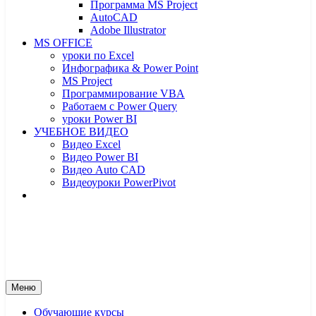
Программа MS Project
AutoCAD
Adobe Illustrator
MS OFFICE
уроки по Excel
Инфографика & Power Point
MS Project
Программирование VBA
Работаем с Power Query
уроки Power BI
УЧЕБНОЕ ВИДЕО
Видео Excel
Видео Power BI
Видео Auto CAD
Видеоуроки PowerPivot
От новичка до профессионала
От новичка до профессионала – yf
Меню
Обучающие курсы