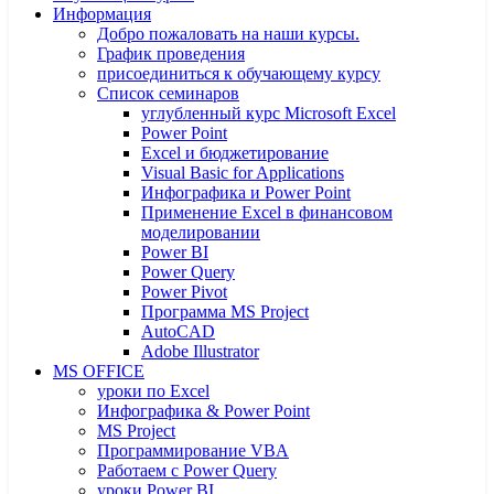
Информация
Добро пожаловать на наши курсы.
График проведения
присоединиться к обучающему курсу
Список семинаров
углубленный курс Microsoft Excel
Power Point
Excel и бюджетирование
Visual Basic for Applications
Инфографика и Power Point
Применение Excel в финансовом
моделировании
Power BI
Power Query
Power Pivot
Программа MS Project
AutoCAD
Adobe Illustrator
MS OFFICE
уроки по Excel
Инфографика & Power Point
MS Project
Программирование VBA
Работаем с Power Query
уроки Power BI