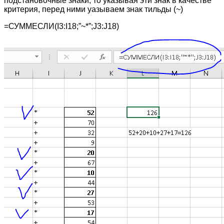
подстановочные знаки, то указывая эти знак в качестве
критерия, перед ними уазываем знак тильды (~)
=СУММЕСЛИ(I3:I18;”~*”;J3:J18)