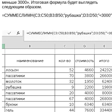
меньше 3000». Итоговая формула будет выглядеть
следующим образом.
=СУММЕСЛИМН(C3:C50;B3:B50;”рубашка”;D3:D50;”<3000″