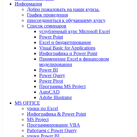
Информация
Добро пожаловать на наши курсы.
График проведения
присоединиться к обучающему курсу
Список семинаров
углубленный курс Microsoft Excel
Power Point
Excel и бюджетирование
Visual Basic for Applications
Инфографика и Power Point
Применение Excel в финансовом
моделировании
Power BI
Power Query
Power Pivot
Программа MS Project
AutoCAD
Adobe Illustrator
MS OFFICE
уроки по Excel
Инфографика & Power Point
MS Project
Программирование VBA
Работаем с Power Query
уроки Power BI