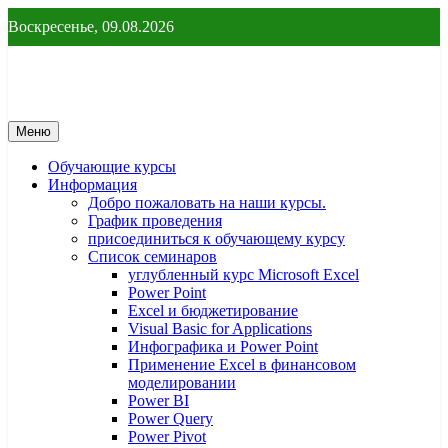
Перейти
Воскресенье, 09.08.2026
к
содержимому
От новичка до профессионала
От новичка до профессионала – yf
Меню
Обучающие курсы
Информация
Добро пожаловать на наши курсы.
График проведения
присоединиться к обучающему курсу
Список семинаров
углубленный курс Microsoft Excel
Power Point
Excel и бюджетирование
Visual Basic for Applications
Инфографика и Power Point
Применение Excel в финансовом
моделировании
Power BI
Power Query
Power Pivot