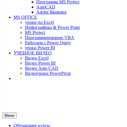
Программа MS Project
AutoCAD
Adobe Illustrator
MS OFFICE
уроки по Excel
Инфографика & Power Point
MS Project
Программирование VBA
Работаем с Power Query
уроки Power BI
УЧЕБНОЕ ВИДЕО
Видео Excel
Видео Power BI
Видео Auto CAD
Видеоуроки PowerPivot
От новичка до профессионала
От новичка до профессионала – yf
Меню
Обучающие курсы