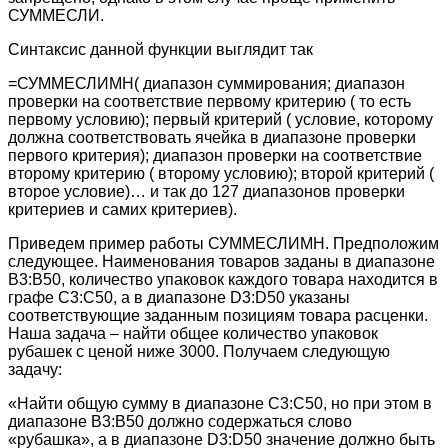
СУММЕСЛИ.
Синтаксис данной функции выглядит так
=СУММЕСЛИМН( диапазон суммирования; диапазон
проверки на соответствие первому критерию ( то есть
первому условию); первый критерий ( условие, которому
должна соответствовать ячейка в диапазоне проверки
первого критерия); диапазон проверки на соответствие
второму критерию ( второму условию); второй критерий (
второе условие)… и так до 127 диапазонов проверки
критериев и самих критериев).
Приведем пример работы СУММЕСЛИМН. Предположим
следующее. Наименования товаров заданы в диапазоне
B3:B50, количество упаковок каждого товара находится в
графе С3:С50, а в диапазоне D3:D50 указаны
соответствующие заданным позициям товара расценки.
Наша задача – найти общее количество упаковок
рубашек с ценой ниже 3000. Получаем следующую
задачу:
«Найти общую сумму в диапазоне С3:С50, но при этом в
диапазоне B3:B50 должно содержаться слово
«рубашка», а в диапазоне D3:D50 значение должно быть