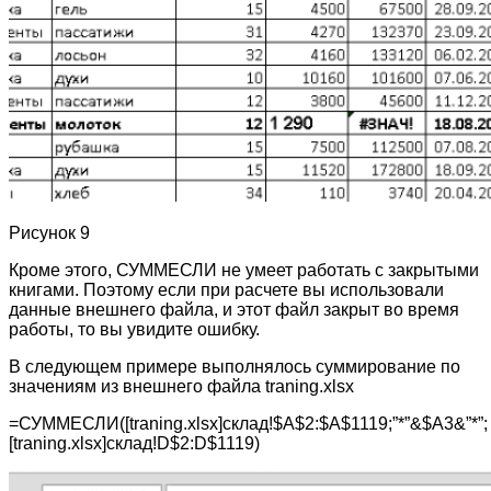
Рисунок 9
Кроме этого, СУММЕСЛИ не умеет работать с закрытыми
книгами. Поэтому если при расчете вы использовали
данные внешнего файла, и этот файл закрыт во время
работы, то вы увидите ошибку.
В следующем примере выполнялось суммирование по
значениям из внешнего файла traning.xlsx
=СУММЕСЛИ([traning.xlsx]склад!$A$2:$A$1119;”*”&$A3&”*”;
[traning.xlsx]склад!D$2:D$1119)