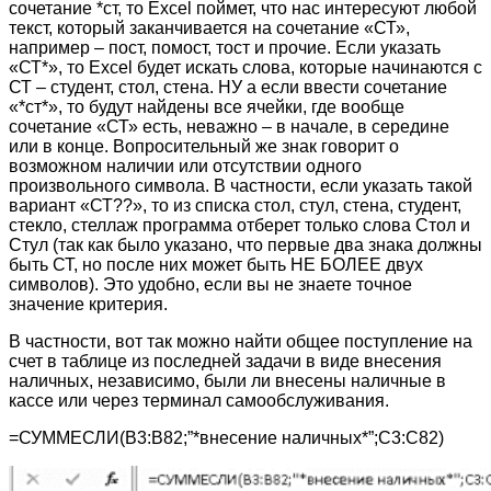
сочетание *ст, то Excel поймет, что нас интересуют любой
текст, который заканчивается на сочетание «СТ»,
например – пост, помост, тост и прочие. Если указать
«СТ*», то Excel будет искать слова, которые начинаются с
СТ – студент, стол, стена. НУ а если ввести сочетание
«*ст*», то будут найдены все ячейки, где вообще
сочетание «СТ» есть, неважно – в начале, в середине
или в конце. Вопросительный же знак говорит о
возможном наличии или отсутствии одного
произвольного символа. В частности, если указать такой
вариант «СТ??», то из списка стол, стул, стена, студент,
стекло, стеллаж программа отберет только слова Стол и
Стул (так как было указано, что первые два знака должны
быть СТ, но после них может быть НЕ БОЛЕЕ двух
символов). Это удобно, если вы не знаете точное
значение критерия.
В частности, вот так можно найти общее поступление на
счет в таблице из последней задачи в виде внесения
наличных, независимо, были ли внесены наличные в
кассе или через терминал самообслуживания.
=СУММЕСЛИ(B3:B82;”*внесение наличных*”;C3:C82)